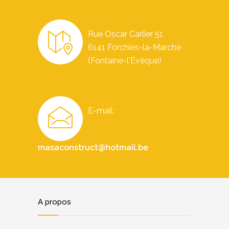
Rue Oscar Carlier 51
6141 Forchies-la-Marche
(Fontaine-l'Evêque)
E-mail:
masaconstruct@hotmail.be
A propos